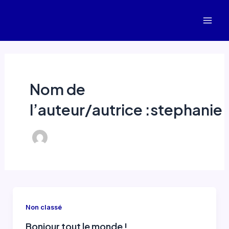
Aller
au
Mai
contenu
Men
Nom de
l’auteur/autrice :stephanie
Non classé
Bonjour tout le monde !